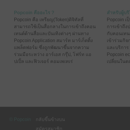
Popcoin คืออะไร ?
สำหรับผู้บร
Popcoin คือ เหรียญ(Token)ดิจิทัลที่
Popcoin เป็
สามารถใช้เป็นสื่อกลางในการเข้าถึงคอน
การเข้าถึง
เทนต์ด้านสื่อและบันเทิงต่างๆ ผ่านทาง
กับคอนเทนต
Popcoin Application สมาร์ท มาร์เก็ตติ้ง
เข้าร่วมกิ
แพล็ตฟอร์ม ซึ่งถูกพัฒนาขึ้นจากความ
และบริการ 
ร่วมมือระหว่าง อาร์เอส กรุ๊ป, โฟร์ท แอ
Popcoin e
ปเปิ้ล และฟิวเจอร์ คอมเพเทเร่
เปลี่ยนในตล
© Popcoin
กลับขึ้นข้างบน
สมัครสมาชิก