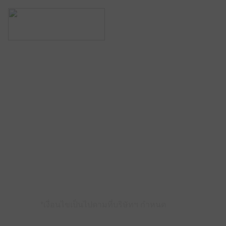
สมัคร Popcoin
และรับสิทธิประโย
*เงื่อนไขเป็นไปตามที่บริษัทฯ กำหนด